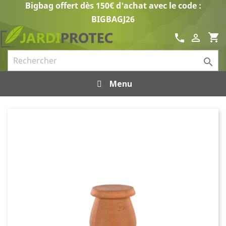
Bigbag offert dès 150€ d'achat avec le code :
BIGBAGJ26
shopping_cart
call


Menu