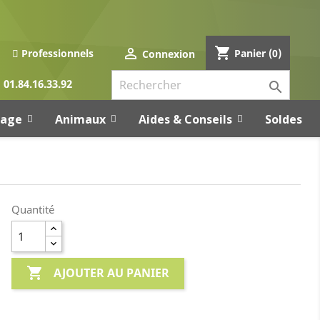
shopping_cart

Panier
(0)
Professionnels
Connexion
01.84.16.33.92

rage
Animaux
Aides & Conseils
Soldes
Quantité

AJOUTER AU PANIER