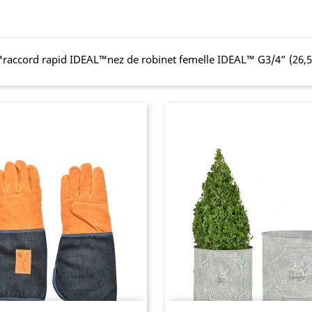
L™raccord rapid IDEAL™nez de robinet femelle IDEAL™ G3/4” (26