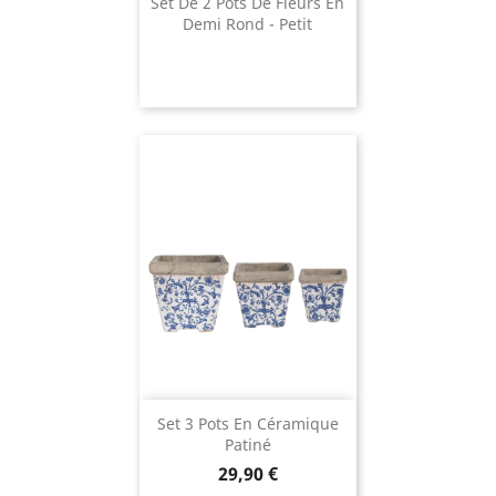
Set De 2 Pots De Fleurs En
Demi Rond - Petit
Set 3 Pots En Céramique
Patiné
Prix
29,90 €