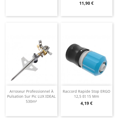
Prix
11,90 €
Arroseur Professionnel À
Raccord Rapide Stop ERGO
Pulsation Sur Pic LUX IDEAL
12,5 Et 15 Mm
530m²
Prix
4,19 €