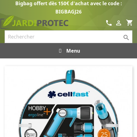
Bigbag offert dès 150€ d'achat avec le code :
BIGBAGJ26
shopping_cart
call


Menu