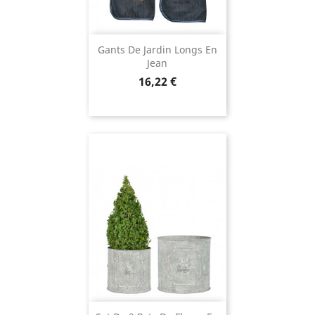
Gants De Jardin Longs En
Jean
Prix
16,22 €