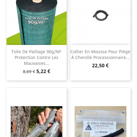
Toile De Paillage 90g/m²
Collier En Mousse Pour Piège
Protection Contre Les
À Chenille Processionnaire...
Mauvaises...
Prix
22,50 €
Prix
Prix
5,22 €
8,69 €
de
base