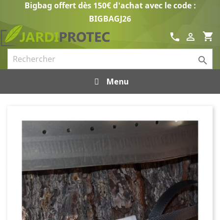
Bigbag offert dès 150€ d'achat avec le code :
BIGBAGJ26
shopping_cart
call


Menu