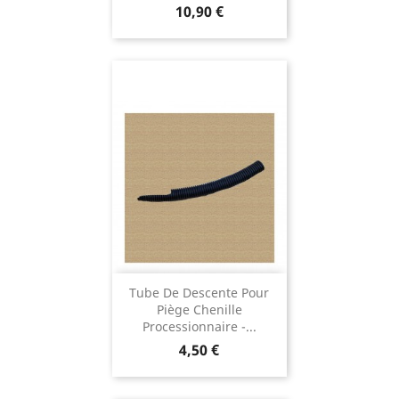
Prix
10,90 €
Tube De Descente Pour
Piège Chenille
Processionnaire -...
Prix
4,50 €