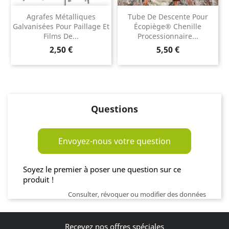
Agrafes Métalliques
Tube De Descente Pour
Galvanisées Pour Paillage Et
Écopiège® Chenille
Films De...
Processionnaire...
Prix
Prix
2,50 €
5,50 €
Questions
Envoyez-nous votre question
Soyez le premier à poser une question sur ce
produit !
Consulter, révoquer ou modifier des données
Recevez nos offres spéciales