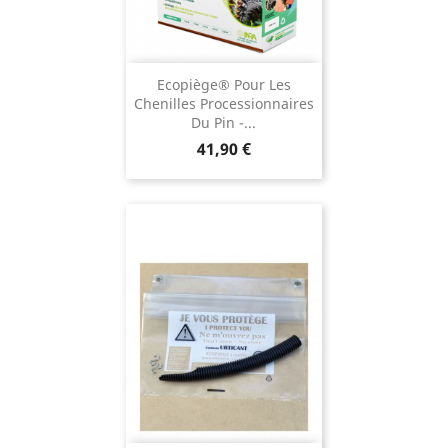
Ecopiège® Pour Les
Chenilles Processionnaires
Du Pin -...
Prix
41,90 €