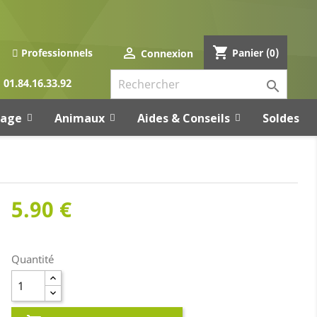
shopping_cart

Panier
(0)
Professionnels
Connexion
01.84.16.33.92

rage
Animaux
Aides & Conseils
Soldes
5.90 €
Quantité