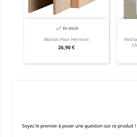

En stock
Maison Pour Hérisson
Recha
Ch
Prix
26,90 €
Soyez le premier à poser une question sur ce produit !