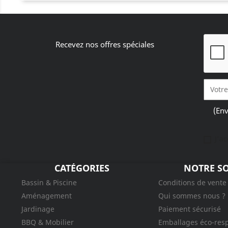
Recevez nos offres spéciales
(Env
J'a
CATÉGORIES
NOTRE SO
Bassin & Piscine
Conditions de vente
Aménagement
Qui sommes nous ?
Jardinage
Paiement sécurisé
BBQ & Mobilier
Emballages éco-res