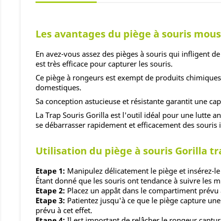
Les avantages du piège à souris mous
En avez-vous assez des pièges à souris qui infligent de
est très efficace pour capturer les souris.
Ce piège à rongeurs est exempt de produits chimiques e
domestiques.
Sa conception astucieuse et résistante garantit une capt
La Trap Souris Gorilla est l'outil idéal pour une lutte 
se débarrasser rapidement et efficacement des souris i
Utilisation du piège à souris Gorilla t
Etape 1:
Manipulez délicatement le piège et insérez-le
Étant donné que les souris ont tendance à suivre les m
Etape 2:
Placez un appât dans le compartiment prévu à
Etape 3:
Patientez jusqu'à ce que le piège capture une
prévu à cet effet.
Etape 4:
Il est important de relâcher le rongeur captu