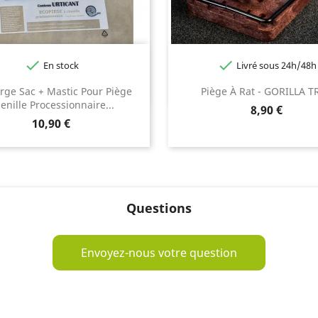


En stock
Livré sous 24h/48h
rge Sac + Mastic Pour Piège
Piège À Rat - GORILLA T
enille Processionnaire...
Prix
8,90 €
Prix
10,90 €
Questions
Envoyez-nous votre question