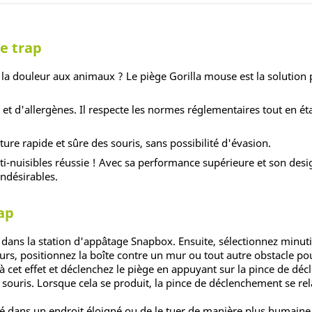
e trap
 la douleur aux animaux ? Le piège Gorilla mouse est la solution pa
t d'allergènes. Il respecte les normes réglementaires tout en ét
ure rapide et sûre des souris, sans possibilité d'évasion.
anti-nuisibles réussie ! Avec sa performance supérieure et son desi
ndésirables.
rap
 dans la station d'appâtage Snapbox. Ensuite, sélectionnez minuti
urs, positionnez la boîte contre un mur ou tout autre obstacle po
 cet effet et déclenchez le piège en appuyant sur la pince de dé
 souris. Lorsque cela se produit, la pince de déclenchement se r
ré dans un endroit éloigné ou de le tuer de manière plus humaine