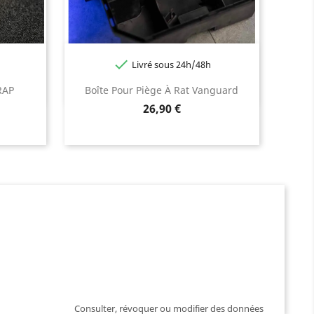

Livré sous 24h/48h
RAP
Boîte Pour Piège À Rat Vanguard
Prix
26,90 €
Consulter, révoquer ou modifier des données