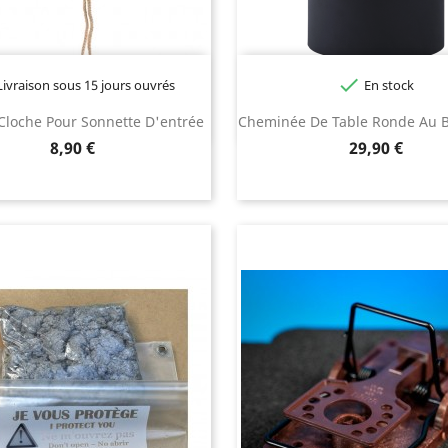

ivraison sous 15 jours ouvrés
En stock
 Cloche Pour Sonnette D'entrée
Cheminée De Table Ronde Au B
Prix
Prix
8,90 €
29,90 €