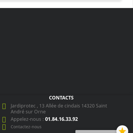
CONTACTS
Jardiprotec , 13 Allée de cindais 14320 Saint
André sur Orne
01.84.16.33.92
Appelez-nous :
Contactez-nous