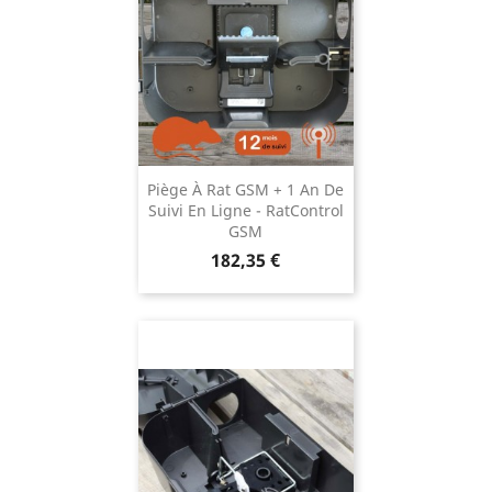
Piège À Rat GSM + 1 An De
Suivi En Ligne - RatControl
GSM
Prix
182,35 €