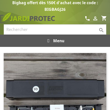
Bigbag offert dès 150€ d'achat avec le code :
BIGBAGJ26
shopping_cart
call


Menu