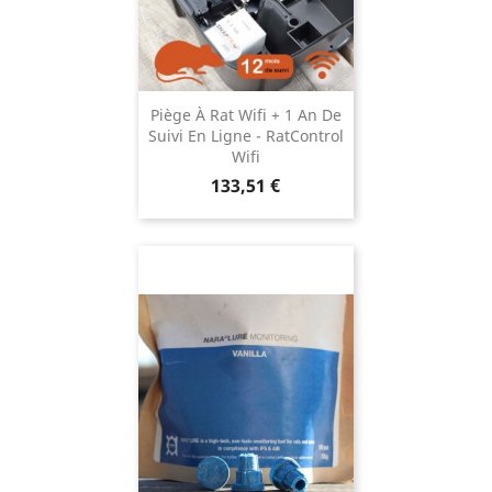
Piège À Rat Wifi + 1 An De
Suivi En Ligne - RatControl
Wifi
Prix
133,51 €