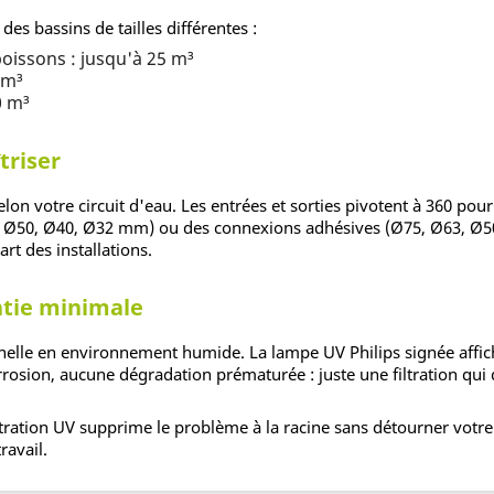
des bassins de tailles différentes :
poissons : jusqu'à 25 m³
 m³
0 m³
triser
selon votre circuit d'eau. Les entrées et sorties pivotent à 360 po
2, Ø50, Ø40, Ø32 mm) ou des connexions adhésives (Ø75, Ø63, Ø50 m
rt des installations.
ntie minimale
elle en environnement humide. La lampe UV Philips signée affiche
osion, aucune dégradation prématurée : juste une filtration qui 
ltration UV supprime le problème à la racine sans détourner votre 
ravail.