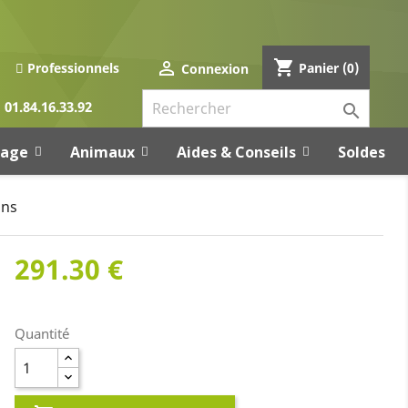
shopping_cart

Panier
(0)
Professionnels
Connexion
01.84.16.33.92

rage
Animaux
Aides & Conseils
Soldes
ins
291.30 €
Quantité