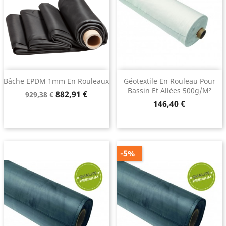
Bâche EPDM 1mm En Rouleaux
Géotextile En Rouleau Pour
Bassin Et Allées 500g/m²
Prix
Prix
882,91 €
929,38 €
Prix
de
146,40 €
base
-5%