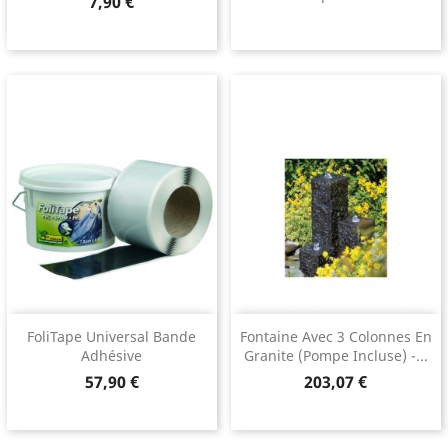
Prix
7,90 €
FoliTape Universal Bande
Fontaine Avec 3 Colonnes En
Adhésive
Granite (pompe Incluse) -...
Prix
Prix
57,90 €
203,07 €