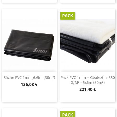
PACK
Bâche PVC 1mm_6x5m (30m²)
Pack PVC 1mm + Géotextile 350
G/m² - 5x6m (30m²)
Prix
136,08 €
Prix
221,40 €
PACK