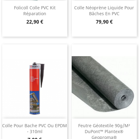
Folicoll Colle PVC Kit
Colle Néoprène Liquide Pour
Réparation
Bâches En PVC
Prix
Prix
22,90 €
79,90 €
Colle Pour Bache PVC Ou EPDM
Feutre Géotextile 90g/m²
- 310ml
DuPont™ Plantex®
Geoproma®