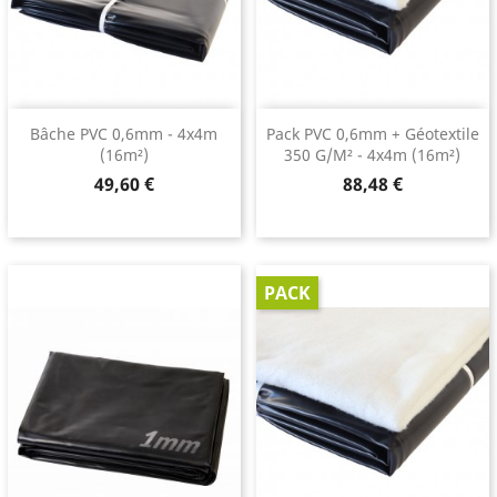
Bâche PVC 0,6mm - 4x4m
Pack PVC 0,6mm + Géotextile
(16m²)
350 G/m² - 4x4m (16m²)
Prix
Prix
49,60 €
88,48 €
PACK