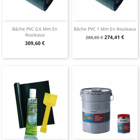
Bâche PVC 0,6 Mm En
Bâche PVC 1 Mm En Rouleaux
Rouleaux
Prix
Prix
274,41 €
288,85 €
Prix
309,60 €
de
base