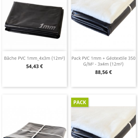
Bâche PVC 1mm_4x3m (12m²)
Pack PVC 1mm + Géotextile 350
G/m² - 3x4m (12m²)
Prix
54,43 €
Prix
88,56 €
PACK