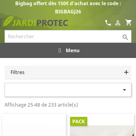
Bigbag offert dès 150€ d'achat avec le code :
BIGBAGJ26
shopping_cart
call


Menu
Filtres

Affichage 25-48 de 233 article(s)
PACK