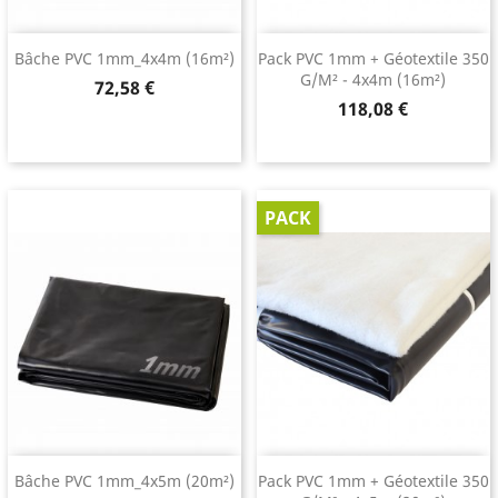
Bâche PVC 1mm_4x4m (16m²)
Pack PVC 1mm + Géotextile 350
G/m² - 4x4m (16m²)
Prix
72,58 €
Prix
118,08 €
PACK
Bâche PVC 1mm_4x5m (20m²)
Pack PVC 1mm + Géotextile 350