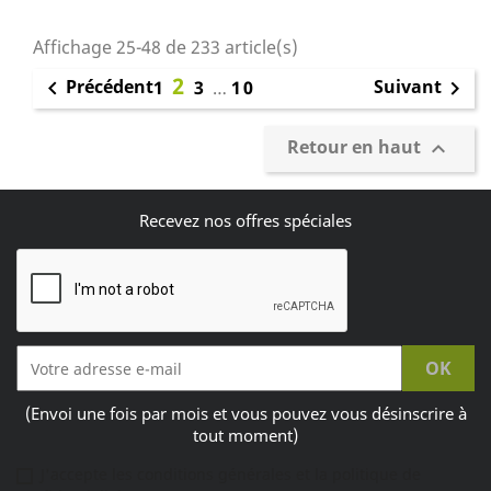
Affichage 25-48 de 233 article(s)
2
Précédent
Suivant

1
3
…
10

Retour en haut

Recevez nos offres spéciales
(Envoi une fois par mois et vous pouvez vous désinscrire à
tout moment)
J'accepte les conditions générales et la politique de