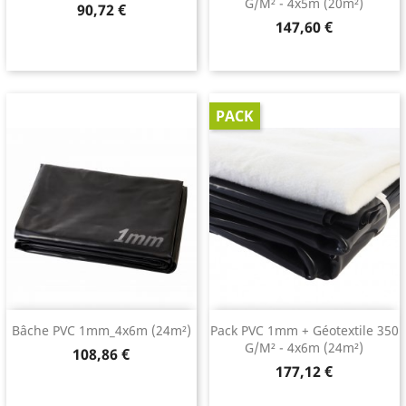
G/m² - 4x5m (20m²)
Prix
90,72 €
Prix
147,60 €
PACK
Bâche PVC 1mm_4x6m (24m²)
Pack PVC 1mm + Géotextile 350
G/m² - 4x6m (24m²)
Prix
108,86 €
Prix
177,12 €