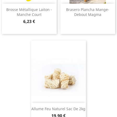
Brosse Métallique Laiton -
Brasero Plancha Mange-
Manche Court
Debout Magma
Prix
6,23 €
Allume Feu Naturel Sac De 2kg
Prix
19,90 €