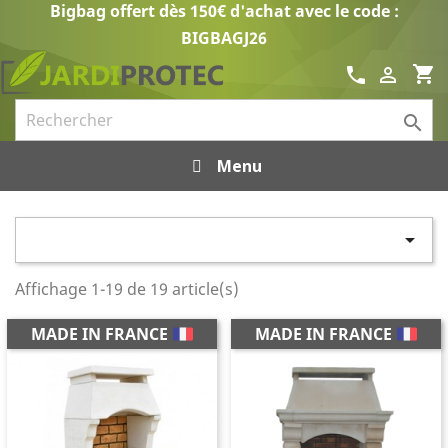
Bigbag offert dès 150€ d'achat avec le code :
BIGBAGJ26
shopping_cart
call


Menu

Affichage 1-19 de 19 article(s)
MADE IN FRANCE
MADE IN FRANCE