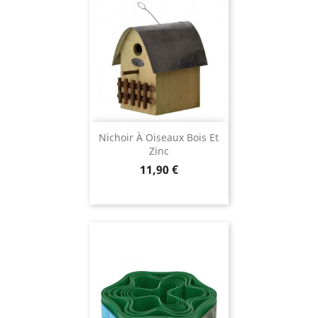
Nichoir À Oiseaux Bois Et
Zinc
Prix
11,90 €