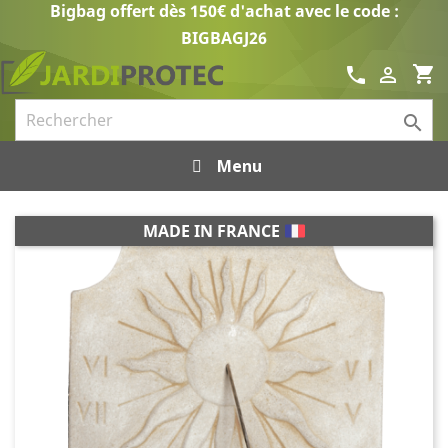
Bigbag offert dès 150€ d'achat avec le code :
BIGBAGJ26
shopping_cart
call


Menu
MADE IN FRANCE