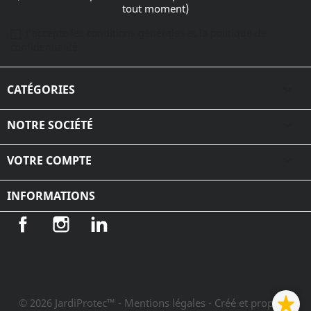
tout moment)
J'accepte les conditions générales et la politique de
confidentialité
CATÉGORIES

NOTRE SOCIÉTÉ

VOTRE COMPTE

INFORMATIONS
Facebook
Instagram
LinkedIn
© 2026 JardiProtec™ - Mentions légales
- Créé et propulsé