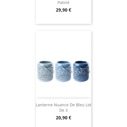
Patiné
Prix
29,90 €
Lanterne Nuance De Bleu Lot
De 3
Prix
20,90 €