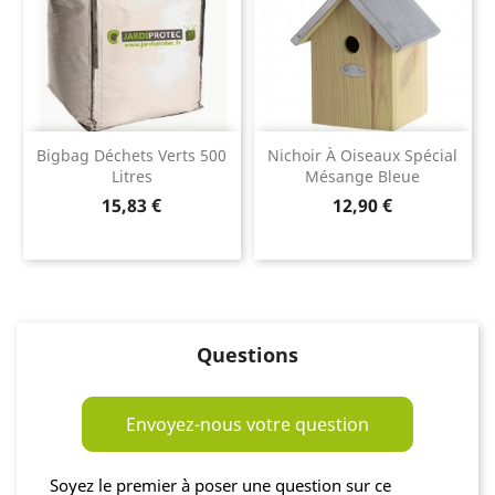
Bigbag Déchets Verts 500
Nichoir À Oiseaux Spécial
Litres
Mésange Bleue
Prix
Prix
15,83 €
12,90 €
Questions
Envoyez-nous votre question
Soyez le premier à poser une question sur ce