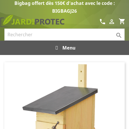
Bigbag offert dès 150€ d'achat avec le code :
BIGBAGJ26
shopping_cart
call


Menu