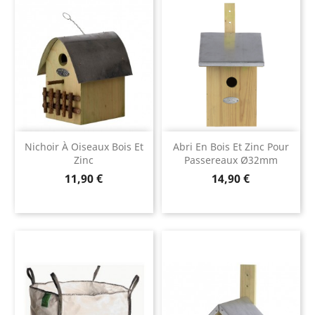
Nichoir À Oiseaux Bois Et
Abri En Bois Et Zinc Pour
Zinc
Passereaux Ø32mm
Prix
Prix
11,90 €
14,90 €