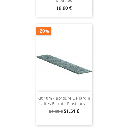
Modèles
Prix
19,90 €
-20%
Kit 10m - Bordure De Jardin
Lattes Ecolat - Plusieurs...
Prix
Prix
51,51 €
64,39 €
de
base