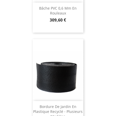
Bâche PVC 0,6 Mm En
Rouleaux
Prix
309,60 €
Bordure De Jardin En
Plastique Recyclé - Plusieurs