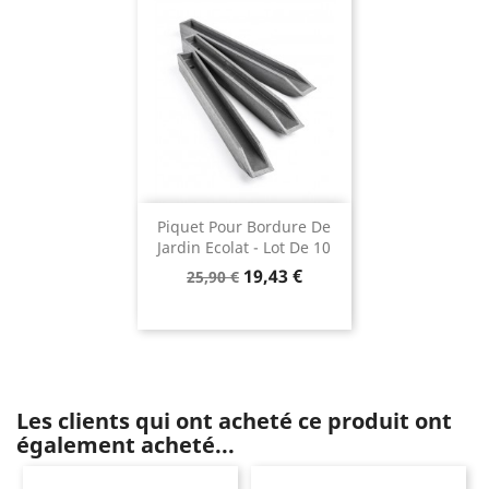
Piquet Pour Bordure De
Jardin Ecolat - Lot De 10
Prix
Prix
19,43 €
25,90 €
de
base
Les clients qui ont acheté ce produit ont
également acheté...