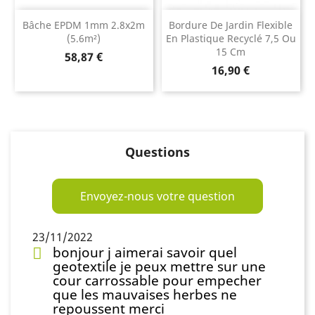
Bâche EPDM 1mm 2.8x2m
Bordure De Jardin Flexible
(5.6m²)
En Plastique Recyclé 7,5 Ou
15 Cm
Prix
58,87 €
Prix
16,90 €
Questions
Envoyez-nous votre question
23/11/2022
bonjour j aimerai savoir quel
geotextile je peux mettre sur une
cour carrossable pour empecher
que les mauvaises herbes ne
repoussent merci