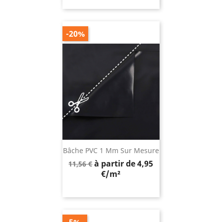
base
-20%
Bâche PVC 1 Mm Sur Mesure
Prix
à partir de 4,95
11,56 €
de
€/m²
base