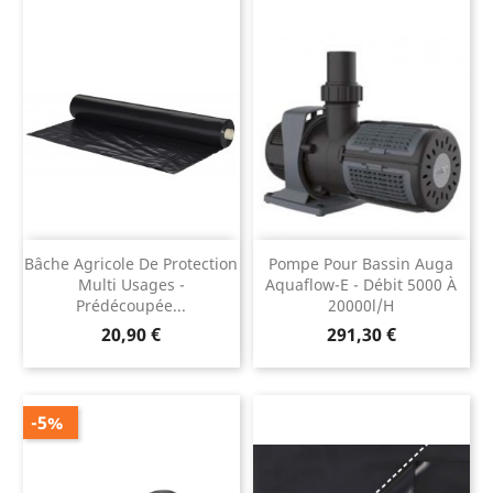
Bâche Agricole De Protection
Pompe Pour Bassin Auga
Multi Usages -
Aquaflow-E - Débit 5000 À
Prédécoupée...
20000l/h
Prix
Prix
20,90 €
291,30 €
-5%