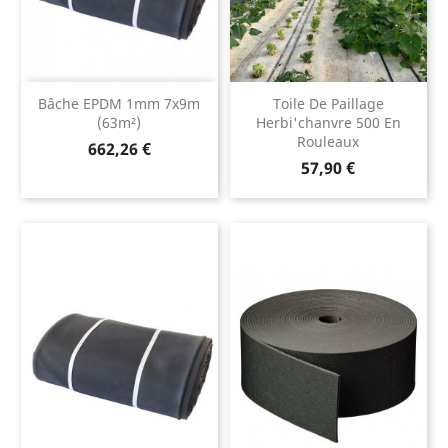
Bâche EPDM 1mm 7x9m
Toile De Paillage
(63m²)
Herbi'chanvre 500 En
Rouleaux
Prix
662,26 €
Prix
57,90 €