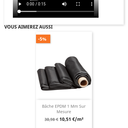
VOUS AIMEREZ AUSSI
-5%
Bâche EPDM 1 Mm Sur
Mesure
Prix
10,51 €/m²
30,98 €
de