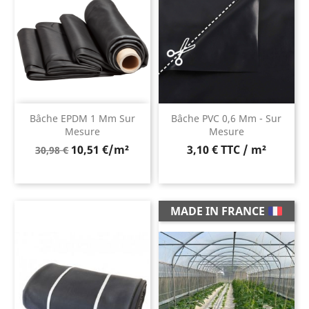
Bâche EPDM 1 Mm Sur
Bâche PVC 0,6 Mm - Sur
Mesure
Mesure
Prix
10,51 €/m²
3,10 € TTC / m²
30,98 €
de
base
MADE IN FRANCE