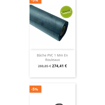
-5%
Bâche PVC 1 Mm En
Rouleaux
Prix
Prix
274,41 €
288,85 €
de
base
-5%