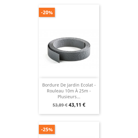
-20%
Bordure De Jardin Ecolat -
Rouleau 10m À 25m -
Plusieurs...
Prix
Prix
43,11 €
53,89 €
de
base
-25%