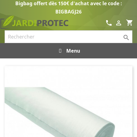
Bigbag offert dès 150€ d'achat avec le code :
BIGBAGJ26
shopping_cart
call


Menu