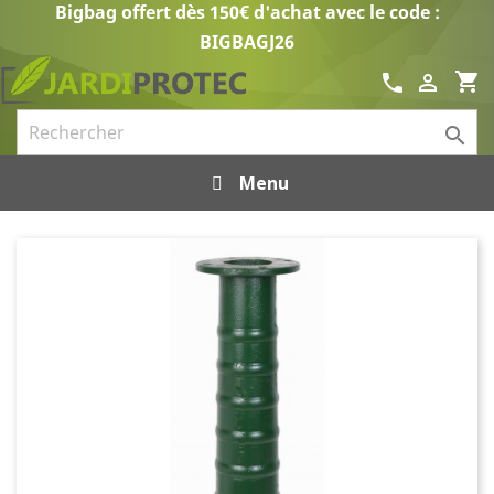
Bigbag offert dès 150€ d'achat avec le code :
BIGBAGJ26
shopping_cart
call


Menu