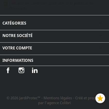
J'accepte les conditions générales et la politique de
confidentialité
CATÉGORIES

NOTRE SOCIÉTÉ

VOTRE COMPTE

INFORMATIONS
Facebook
Instagram
LinkedIn
© 2026 JardiProtec™ - Mentions légales
- Créé et propulsé
par l'agence Colibri