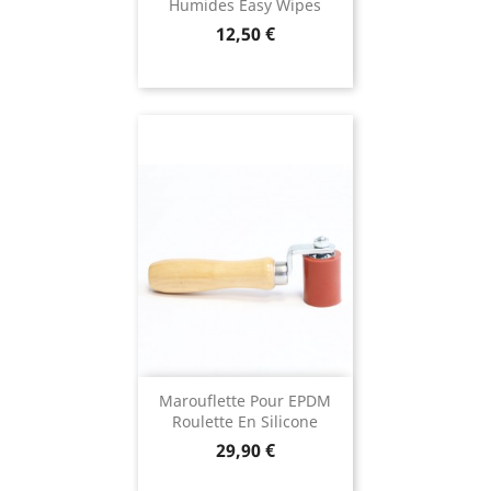
Humides Easy Wipes
Prix
12,50 €
Marouflette Pour EPDM
Roulette En Silicone
Prix
29,90 €