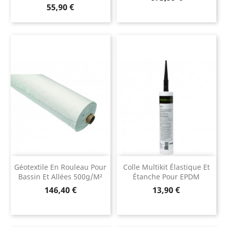
Prix
55,90 €
Géotextile En Rouleau Pour
Colle Multikit Élastique Et
Bassin Et Allées 500g/m²
Étanche Pour EPDM
Prix
Prix
146,40 €
13,90 €