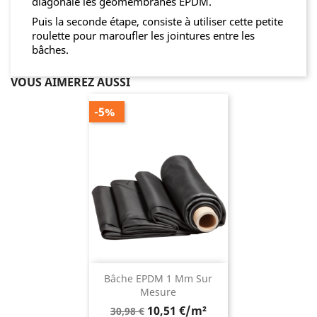
diagonale les géomembranes EPDM.
Puis la seconde étape, consiste à utiliser cette petite
roulette pour maroufler les jointures entre les
bâches.
VOUS AIMEREZ AUSSI
-5%
Bâche EPDM 1 Mm Sur
Mesure
Prix
10,51 €/m²
30,98 €