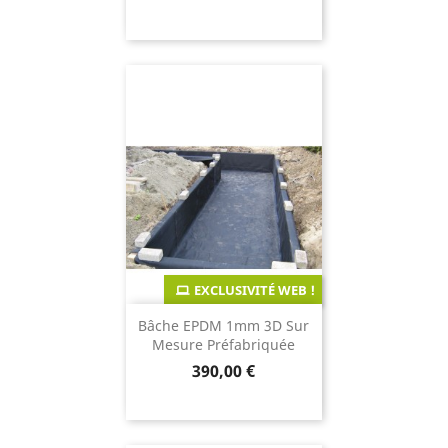
de
base
EXCLUSIVITÉ WEB !
Bâche EPDM 1mm 3D Sur
Mesure Préfabriquée
Prix
390,00 €