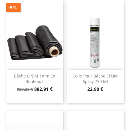
-5%
Bâche EPDM 1mm En
Colle Pour Bâche EPDM
Rouleaux
Spray 750 Ml
Prix
Prix
Prix
882,91 €
22,90 €
929,38 €
de
base