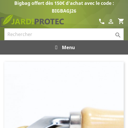
Bigbag offert dès 150€ d'achat avec le code :
BIGBAGJ26
shopping_cart
call


Menu