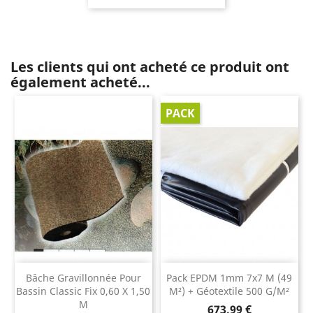
Les clients qui ont acheté ce produit ont
également acheté...
PACK
Bâche Gravillonnée Pour
Pack EPDM 1mm 7x7 M (49
Bassin Classic Fix 0,60 X 1,50
M²) + Géotextile 500 G/m²
M
Prix
673,99 €