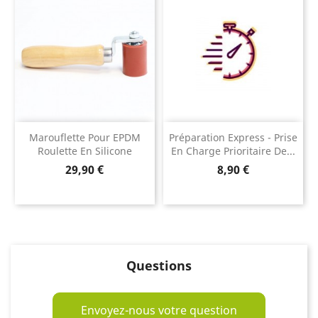
Marouflette Pour EPDM
Préparation Express - Prise
Roulette En Silicone
En Charge Prioritaire De...
Prix
Prix
29,90 €
8,90 €
Questions
Envoyez-nous votre question