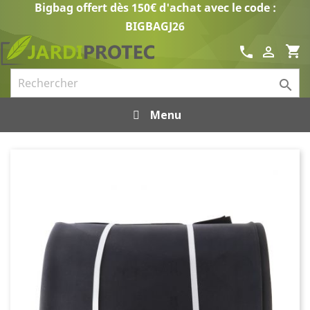
Bigbag offert dès 150€ d'achat avec le code :
BIGBAGJ26
shopping_cart
call


Menu