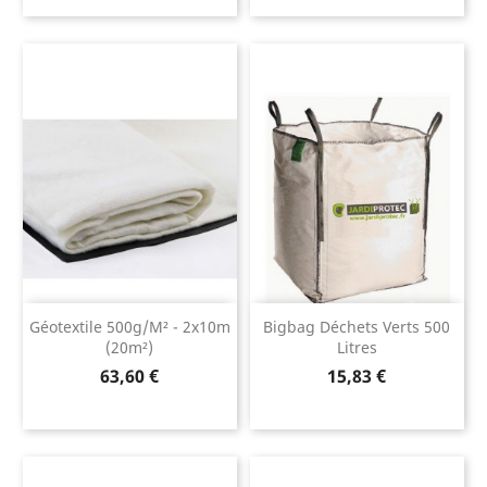
Géotextile 500g/m² - 2x10m
Bigbag Déchets Verts 500
(20m²)
Litres
Prix
Prix
63,60 €
15,83 €