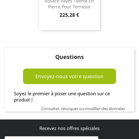
Rosace Pavés 18ème En
Pierre Pour Terrasse
Prix
225,28 €
Questions
Envoyez-nous votre question
Soyez le premier à poser une question sur ce
produit !
Consulter, révoquer ou modifier des données
Recevez nos offres spéciales