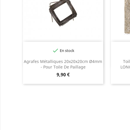

En stock
Agrafes Métalliques 20x20x20cm Ø4mm
Toi
- Pour Toile De Paillage
LONG
Prix
9,90 €