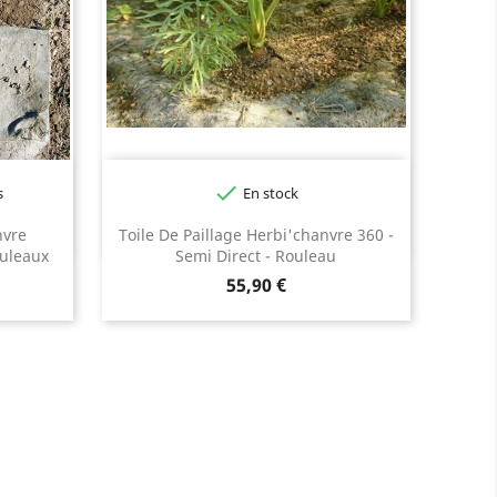

s
En stock
nvre
Toile De Paillage Herbi'chanvre 360 -
uleaux
Semi Direct - Rouleau
Prix
55,90 €