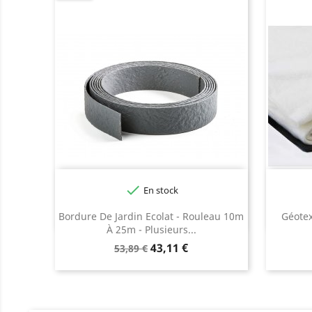

En stock
Noir
Gris
Bordure De Jardin Ecolat - Rouleau 10m
Géotex
À 25m - Plusieurs...
Prix
Prix
43,11 €
53,89 €
de
base