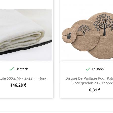


En stock
En stock
tile 500g/m² - 2x23m (46m²)
Disque De Paillage Pour Po
Biodégradables - Thored
Prix
146,28 €
Prix
0,31 €