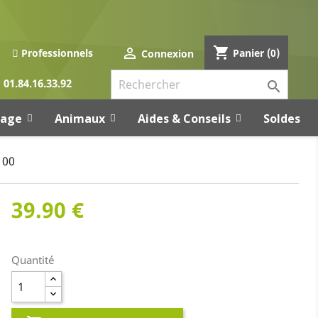
shopping_cart

Panier
(0)
Professionnels
Connexion
01.84.16.33.92

rage
Animaux
Aides & Conseils
Soldes
100
39.90 €
Quantité