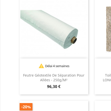

Délai 4 semaines
Feutre Géotextile De Séparation Pour
Toi
Allées - 250g/m²
LONG
Prix
96,30 €
-20%