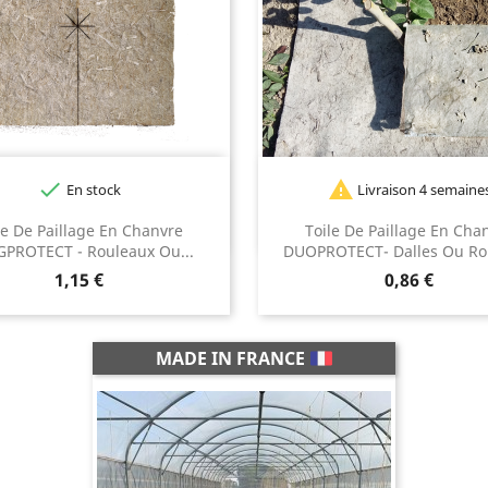


En stock
Livraison 4 semaine
le De Paillage En Chanvre
Toile De Paillage En Cha
PROTECT - Rouleaux Ou...
DUOPROTECT- Dalles Ou Ro
Prix
Prix
1,15 €
0,86 €
MADE IN FRANCE