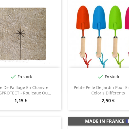


En stock
En stock
Bleu
Orange
Rose
le De Paillage En Chanvre
Petite Pelle De Jardin Pour E
PROTECT - Rouleaux Ou...
Coloris Différents
Prix
Prix
1,15 €
2,50 €
MADE IN FRANCE