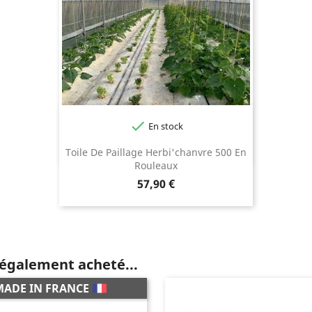

En stock
Toile De Paillage Herbi'chanvre 500 En
Rouleaux
Prix
57,90 €
 également acheté...
MADE IN FRANCE