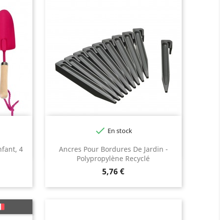

En stock
Vert
Noir
Gris
Taupe
Vert
nfant, 4
Ancres Pour Bordures De Jardin -
Polypropylène Recyclé
Prix
5,76 €