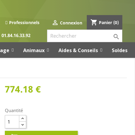
shopping_cart

Panier
(0)
Professionnels
Connexion
01.84.16.33.92

rage
Animaux
Aides & Conseils
Soldes
774.18 €
Quantité