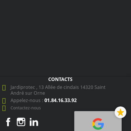
CONTACTS
Jardiprotec , 13 Allée de cindais 14320 Saint
André sur Orne
01.84.16.33.92
Appelez-nous :
Contactez-nous
Facebook
Instagram
LinkedIn