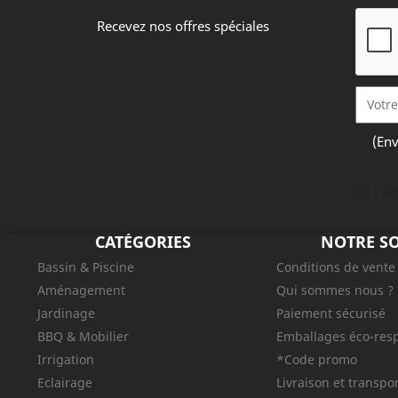
Recevez nos offres spéciales
(Env
J'a
CATÉGORIES
NOTRE SO
Bassin & Piscine
Conditions de vente
Aménagement
Qui sommes nous ?
Jardinage
Paiement sécurisé
BBQ & Mobilier
Emballages éco-res
Irrigation
*Code promo
Eclairage
Livraison et transpo