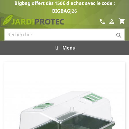
Bigbag offert dès 150€ d'achat avec le code :
BIGBAGJ26
shopping_cart
call


Menu