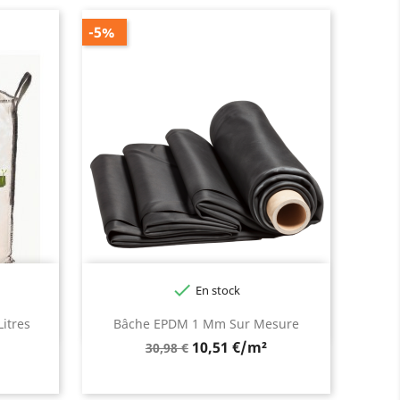
-5%

En stock
itres
Bâche EPDM 1 Mm Sur Mesure
Prix
10,51 €/m²
30,98 €
de
base