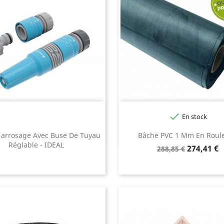

En stock
'arrosage Avec Buse De Tuyau
Bâche PVC 1 Mm En Roul
Réglable - IDEAL
Prix
Prix
274,41 €
288,85 €
de
base