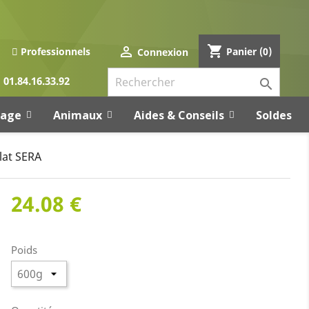
shopping_cart

Panier
(0)
Professionnels
Connexion
01.84.16.33.92

rage
Animaux
Aides & Conseils
Soldes
lat SERA
24.08 €
Poids