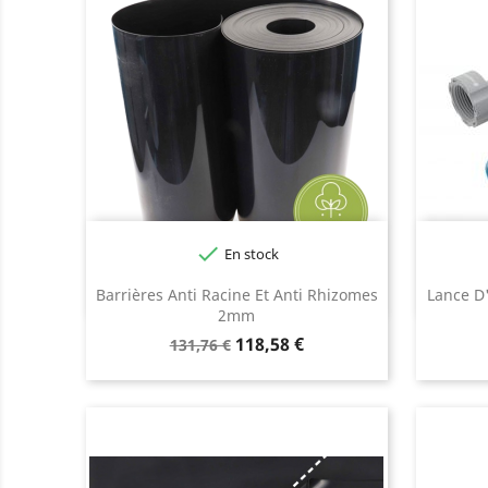

En stock
Barrières Anti Racine Et Anti Rhizomes
Lance D
2mm
Prix
Prix
118,58 €
131,76 €
de
base