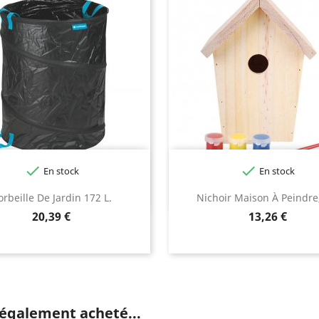


En stock
En stock
orbeille De Jardin 172 L.
Nichoir Maison À Peindre
Prix
Prix
20,39 €
13,26 €
 également acheté...