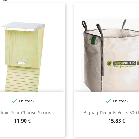


En stock
En stock
choir Pour Chauve-Souris
Bigbag Déchets Verts 500 L
Prix
Prix
11,90 €
15,83 €