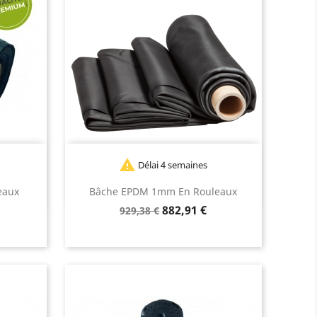

Délai 4 semaines
eaux
Bâche EPDM 1mm En Rouleaux
Prix
Prix
882,91 €
929,38 €
de
base