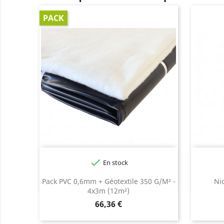
PACK

En stock
Pack PVC 0,6mm + Géotextile 350 G/m² -
Ni
4x3m (12m²)
Prix
66,36 €