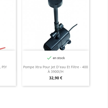

en stock
, PIY
Pompe Xtra Pour Jet D'eau Et Filtre - 400
À 3900l/h
Prix
32,90 €