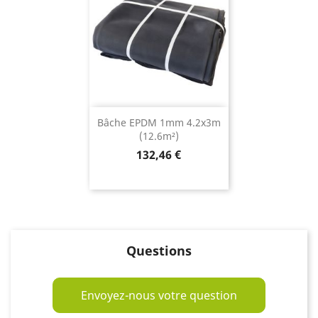
Bâche EPDM 1mm 4.2x3m
(12.6m²)
Prix
132,46 €
Questions
Envoyez-nous votre question