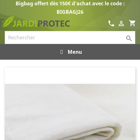
Bigbag offert dès 150€ d'achat avec le code :
BIGBAGJ26
shopping_cart
call


Menu