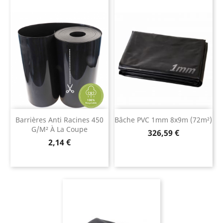
Barrières Anti Racines 450
Bâche PVC 1mm 8x9m (72m²)
G/m² À La Coupe
Prix
326,59 €
Prix
2,14 €