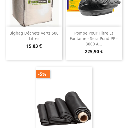
Bigbag Déchets Verts 500
Pompe Pour Filtre Et
Litres
Fontaine - Sera Pond PP -
3000 À...
Prix
15,83 €
Prix
225,90 €
-5%