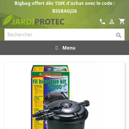
Bigbag offert dès 150€ d'achat avec le code :
BIGBAGJ26
shopping_cart
call


Menu