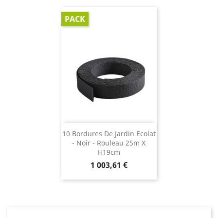
PACK
10 Bordures De Jardin Ecolat
- Noir - Rouleau 25m X
H19cm
Prix
1 003,61 €