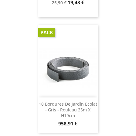
Prix
Prix
19,43 €
25,90 €
de
base
PACK
10 Bordures De Jardin Ecolat
- Gris - Rouleau 25m X
H19cm
Prix
958,91 €