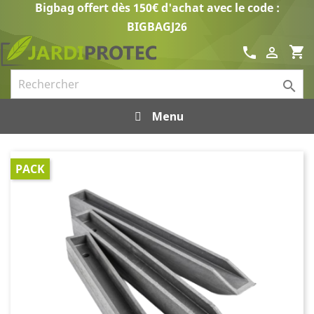
Bigbag offert dès 150€ d'achat avec le code :
BIGBAGJ26
shopping_cart
call


Menu
PACK