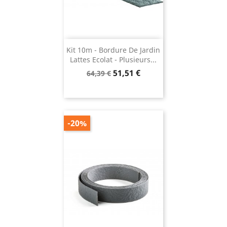
Kit 10m - Bordure De Jardin
Lattes Ecolat - Plusieurs...
Prix
Prix
51,51 €
64,39 €
de
base
-20%