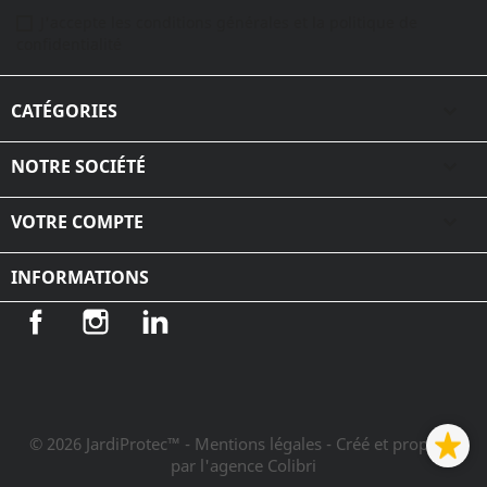
J'accepte les conditions générales et la politique de
confidentialité
CATÉGORIES

NOTRE SOCIÉTÉ

VOTRE COMPTE

INFORMATIONS
Facebook
Instagram
LinkedIn
© 2026 JardiProtec™ - Mentions légales
- Créé et propulsé
par l'agence Colibri