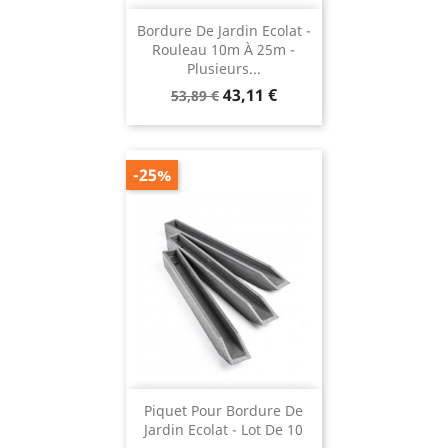
Bordure De Jardin Ecolat -
Rouleau 10m À 25m -
Plusieurs...
Prix
Prix
43,11 €
53,89 €
de
base
-25%
Piquet Pour Bordure De
Jardin Ecolat - Lot De 10