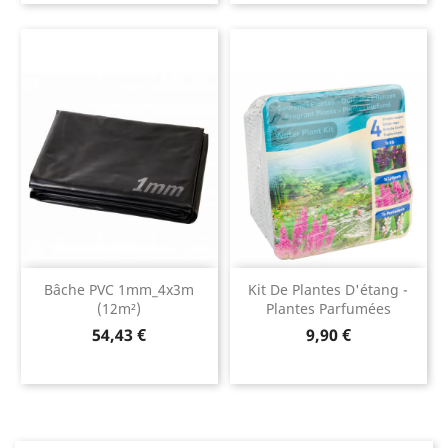
Bâche PVC 1mm_4x3m
Kit De Plantes D'étang -
(12m²)
Plantes Parfumées
Prix
Prix
54,43 €
9,90 €