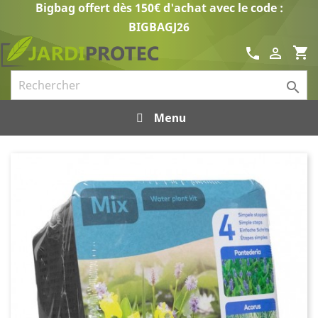
Bigbag offert dès 150€ d'achat avec le code :
BIGBAGJ26
shopping_cart
call


Menu