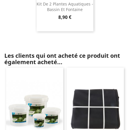
Kit De 2 Plantes Aquatiques -
Bassin Et Fontaine
Prix
8,90 €
Les clients qui ont acheté ce produit ont
également acheté...