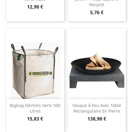
Recyclé
Prix
12,90 €
Prix
5,76 €
Bigbag Déchets Verts 500
Vasque À Feu Avec Table
Litres
Rectangulaire En Pierre
Prix
Prix
15,83 €
138,90 €