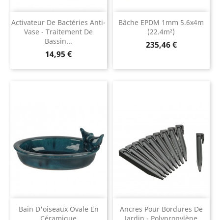
Activateur De Bactéries Anti-
Bâche EPDM 1mm 5.6x4m
Vase - Traitement De
(22.4m²)
Bassin...
Prix
235,46 €
Prix
14,95 €
Bain D'oiseaux Ovale En
Ancres Pour Bordures De
Céramique
Jardin - Polypropylène