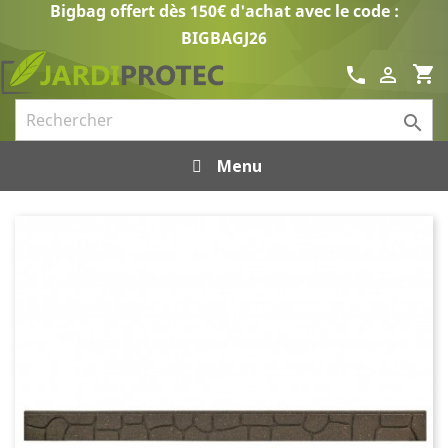
Bigbag offert dès 150€ d'achat avec le code :
BIGBAGJ26
shopping_cart
call


Menu