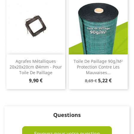
Agrafes Métalliques
Toile De Paillage 90g/m²
20x20x20cm Ø4mm - Pour
Protection Contre Les
Toile De Paillage
Mauvaises...
Prix
Prix
Prix
9,90 €
5,22 €
8,69 €
de
base
Questions
Envoyez-nous votre question