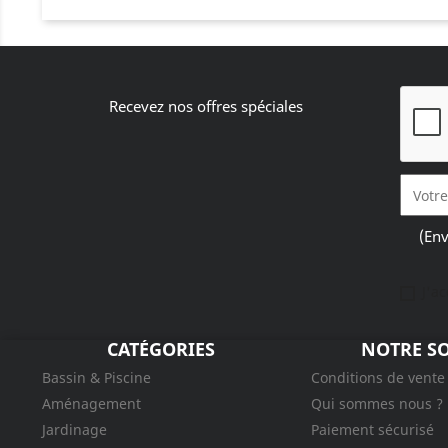
Recevez nos offres spéciales
(Env
J'a
CATÉGORIES
NOTRE SO
Bassin & Piscine
Conditions de vente
Aménagement
Qui sommes nous ?
Jardinage
Paiement sécurisé