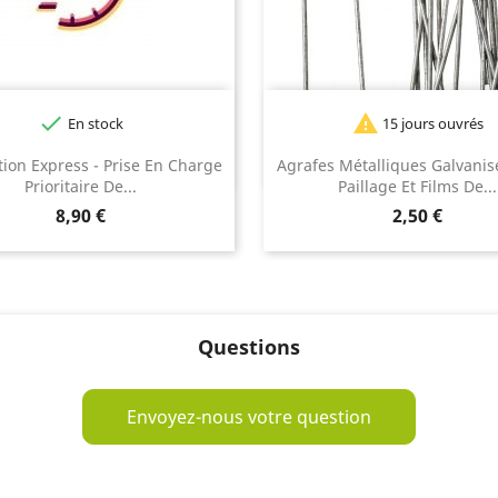


En stock
15 jours ouvrés
tion Express - Prise En Charge
Agrafes Métalliques Galvanis
Prioritaire De...
Paillage Et Films De...
Prix
Prix
8,90 €
2,50 €
Questions
Envoyez-nous votre question