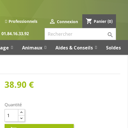
shopping_cart

Panier
(0)
Professionnels
Connexion
01.84.16.33.92

rage
Animaux
Aides & Conseils
Soldes
38.90 €
Quantité