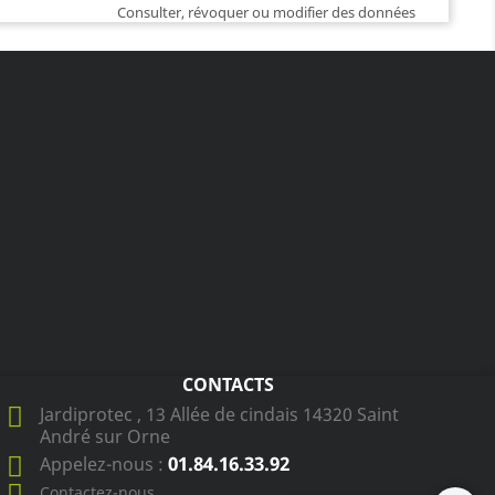
Consulter, révoquer ou modifier des données
CONTACTS
Jardiprotec , 13 Allée de cindais 14320 Saint
André sur Orne
01.84.16.33.92
Appelez-nous :
Contactez-nous