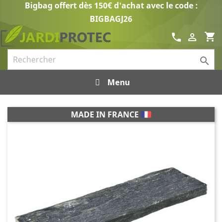
Bigbag offert dès 150€ d'achat avec le code :
BIGBAGJ26
shopping_cart
call


Menu
MADE IN FRANCE