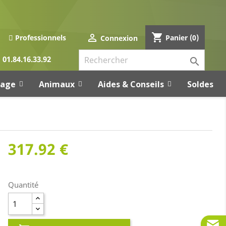
shopping_cart

Panier
(0)
Professionnels
Connexion
01.84.16.33.92

rage
Animaux
Aides & Conseils
Soldes
317.92 €
Quantité