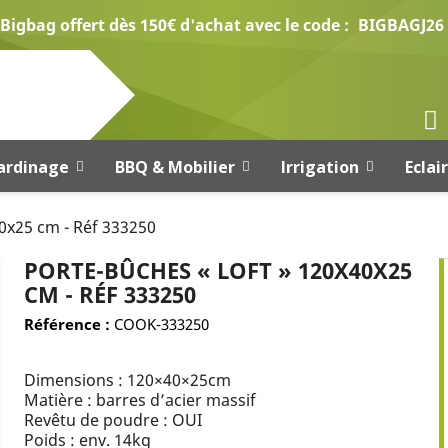
Bigbag offert dès 150€ d'achat avec le code :
BIGBAGJ26
ardinage
BBQ & Mobilier
Irrigation
Eclai
0x25 cm - Réf 333250
PORTE-BÛCHES « LOFT » 120X40X25
CM - RÉF 333250
Référence :
COOK-333250
Dimensions : 120×40×25cm
Matière : barres d’acier massif
Revêtu de poudre : OUI
Poids : env. 14kg