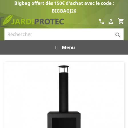
Bigbag offert dès 150€ d'achat avec le code :
BIGBAGJ26
shopping_cart
call


Menu