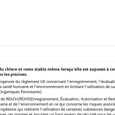
 du chlore et reste stable même lorsqu'elle est exposée à c
s les piscines.
ences du règlement UE concernant l'enregistrement, l'évaluation, 
la santé humaine et l'environnement en limitant l'utilisation de
Organiques Persistants).
 de REACH/ROHS(Enregistrement, Évaluation, Autorisation et Restr
maine et de l'environnement en ce qui concerne les risques associ
opéenne qui restreint l'utilisation de certaines substances dang
vec ces normes et assurent un haut niveau de sécurité pour les ut