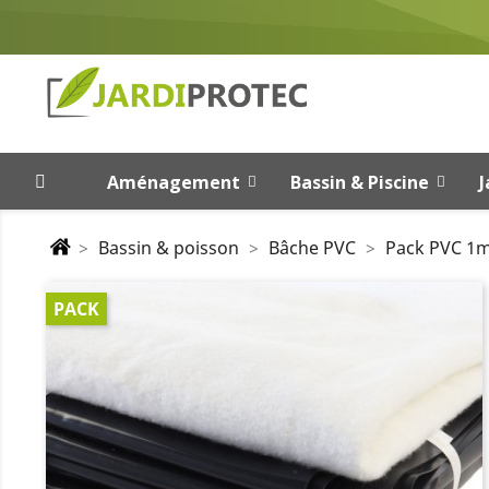
Aménagement
Bassin & Piscine
J
Bassin & poisson
Bâche PVC
Pack PVC 1m
PACK