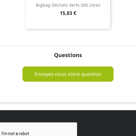
Bigbag Déchets Verts 500 Litres
Prix
15,83 €
Questions
Envoyez-nous votre question