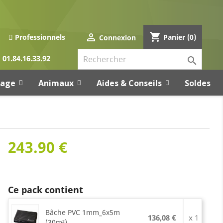
shopping_cart

Panier
(0)
Professionnels
Connexion
01.84.16.33.92

rage
Animaux
Aides & Conseils
Soldes
243.90 €
Ce pack contient
Bâche PVC 1mm_6x5m
136,08 €
x 1
(30m²)