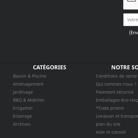
(Env
J'a
CATÉGORIES
NOTRE SO
Bassin & Piscine
Conditions de vente
Aménagement
Qui sommes nous ?
Jardinage
Paiement sécurisé
BBQ & Mobilier
Emballages éco-res
Irrigation
*Code promo
Eclairage
Livraison et transpo
Archives
plan du site
Aide et conseil