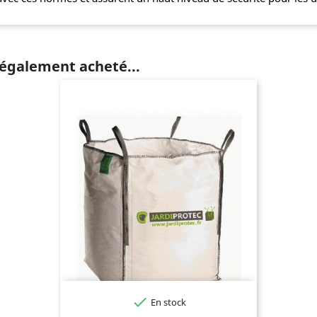
 également acheté...

En stock