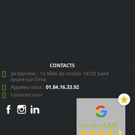
CONTACTS
Jardiprotec , 13 Allée de cindais 14320 Saint
André sur Orne
01.84.16.33.92
Appelez-nous :
Contactez-nous
Facebook
Instagram
LinkedIn
4.5/5
Avis client