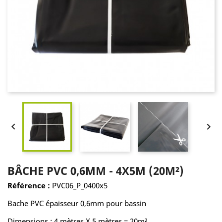


BÂCHE PVC 0,6MM - 4X5M (20M²)
Référence :
PVC06_P_0400x5
Bache PVC épaisseur 0,6mm pour bassin
Dimensions : 4 mètres X 5 mètres = 20m²