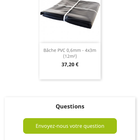
Bâche PVC 0,6mm - 4x3m
(12m²)
Prix
37,20 €
Questions
Envoyez-nous votre question