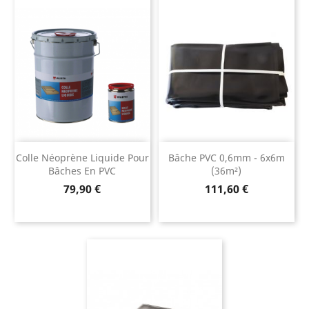
Colle Néoprène Liquide Pour
Bâche PVC 0,6mm - 6x6m
Bâches En PVC
(36m²)
Prix
Prix
79,90 €
111,60 €