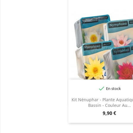

En stock
Blanc
Jaune
Rose
Kit Nénuphar - Plante Aquatiq
Bassin - Couleur Au...
Prix
9,90 €