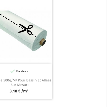

En stock
le 500g/m² Pour Bassin Et Allées
- Sur Mesure
3,18 € /m²