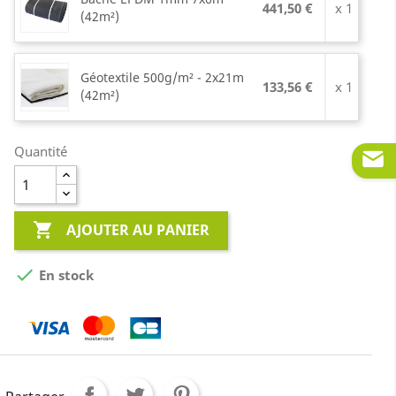
441,50 €
x 1
(42m²)
Géotextile 500g/m² - 2x21m
133,56 €
x 1
(42m²)
Quantité

AJOUTER AU PANIER

En stock