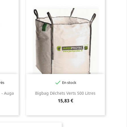

rés
En stock
 - Auga
Bigbag Déchets Verts 500 Litres
Prix
15,83 €