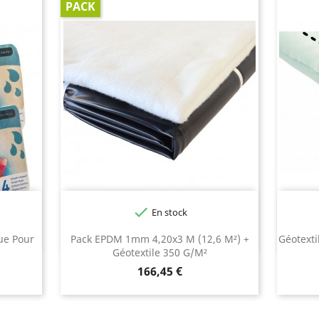
PACK

En stock
Rouge
ue Pour
Pack EPDM 1mm 4,20x3 M (12,6 M²) +
Géotexti
Géotextile 350 G/m²
Prix
166,45 €