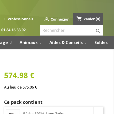
shopping_cart

Panier
(0)
Professionnels
Connexion
01.84.16.33.92

rage
Animaux
Aides & Conseils
Soldes
574.98 €
Au lieu de 575,06 €
Ce pack contient
Bâche EPDM 1mm 7x6m