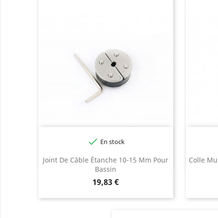

En stock
Joint De Câble Étanche 10-15 Mm Pour
Colle Mul
Bassin
Prix
19,83 €