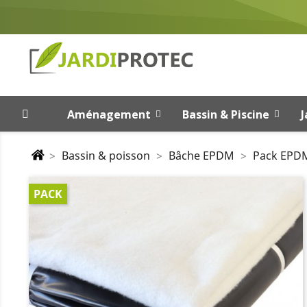
Aménagement
Bassin & Piscine
J
Bassin & poisson
Bâche EPDM
Pack EPDM
PACK