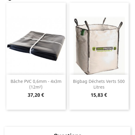
Bâche PVC 0,6mm - 4x3m
Bigbag Déchets Verts 500
(12m²)
Litres
Prix
Prix
37,20 €
15,83 €