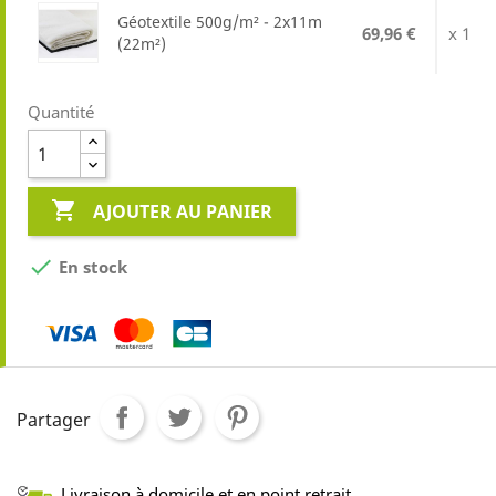
Géotextile 500g/m² - 2x11m
69,96 €
x 1
(22m²)
Quantité

AJOUTER AU PANIER

En stock
Partager
Livraison à domicile et en point retrait