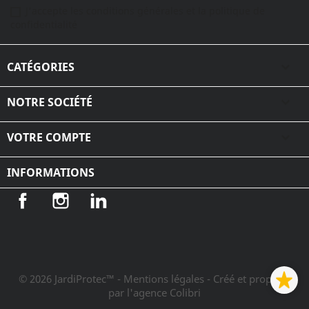
J'accepte les conditions générales et la politique de
confidentialité
CATÉGORIES

NOTRE SOCIÉTÉ

VOTRE COMPTE

INFORMATIONS
Facebook
Instagram
LinkedIn
© 2026 JardiProtec™ - Mentions légales
- Créé et propulsé
par l'agence Colibri