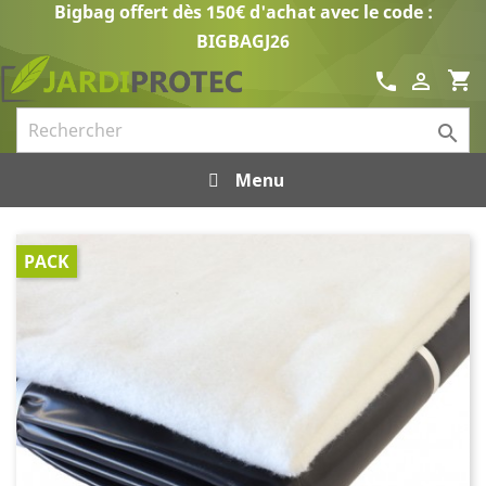
Bigbag offert dès 150€ d'achat avec le code :
BIGBAGJ26
shopping_cart
call


Menu
PACK