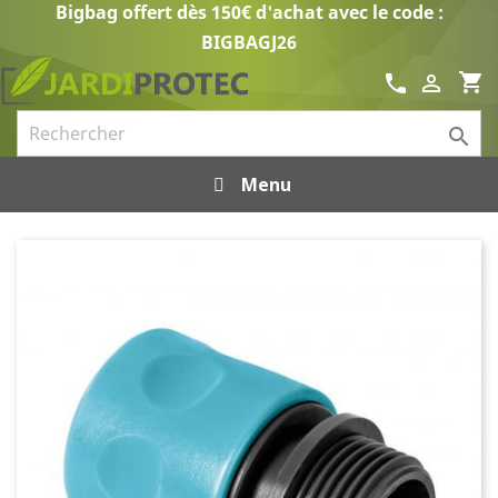
Bigbag offert dès 150€ d'achat avec le code :
BIGBAGJ26
shopping_cart
call


Menu