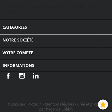
J'accepte les conditions générales et la politique de
confidentialité
CATÉGORIES

NOTRE SOCIÉTÉ

VOTRE COMPTE

INFORMATIONS
Facebook
Instagram
LinkedIn
© 2026 JardiProtec™ - Mentions légales
- Créé et propulsé
par l'agence Colibri