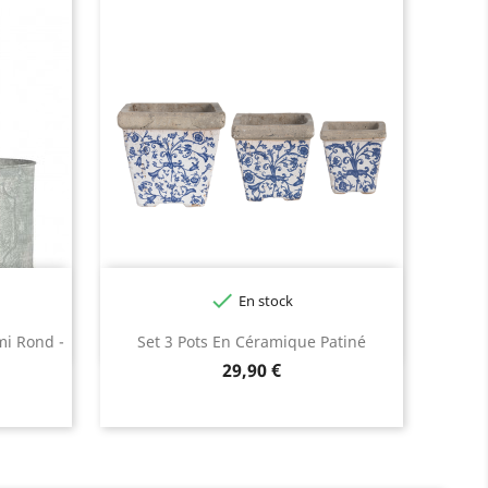

En stock
mi Rond -
Set 3 Pots En Céramique Patiné
Prix
29,90 €