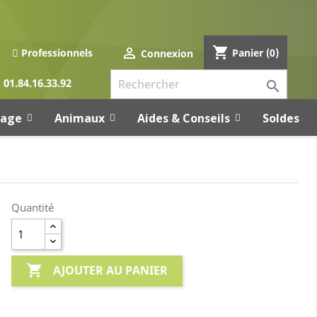
shopping_cart

Panier
(0)
Professionnels
Connexion
01.84.16.33.92

rage
Animaux
Aides & Conseils
Soldes
Quantité

AJOUTER AU PANIER