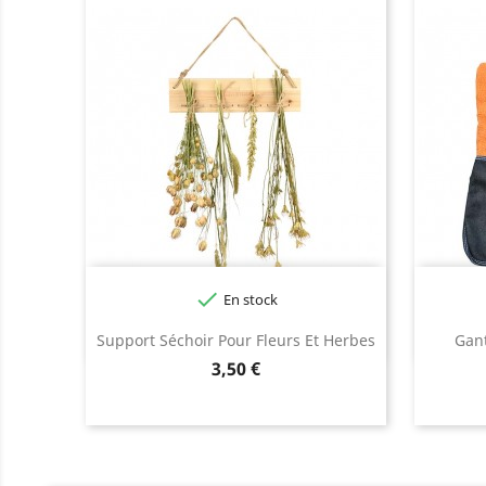

En stock
Support Séchoir Pour Fleurs Et Herbes
Gant
Prix
3,50 €