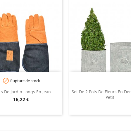

Rupture de stock
s De Jardin Longs En Jean
Set De 2 Pots De Fleurs En De
Petit
Prix
16,22 €