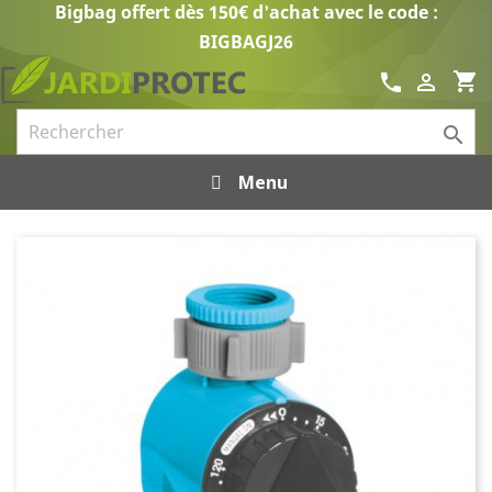
Bigbag offert dès 150€ d'achat avec le code :
BIGBAGJ26
shopping_cart
call


Menu