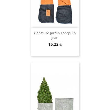
Gants De Jardin Longs En
Jean
Prix
16,22 €