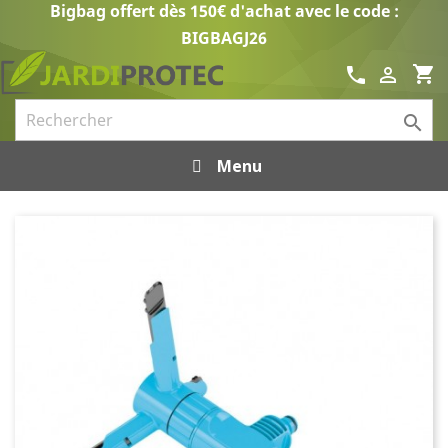
Bigbag offert dès 150€ d'achat avec le code :
BIGBAGJ26
shopping_cart
call


Menu