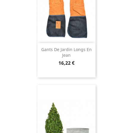
Gants De Jardin Longs En
Jean
Prix
16,22 €