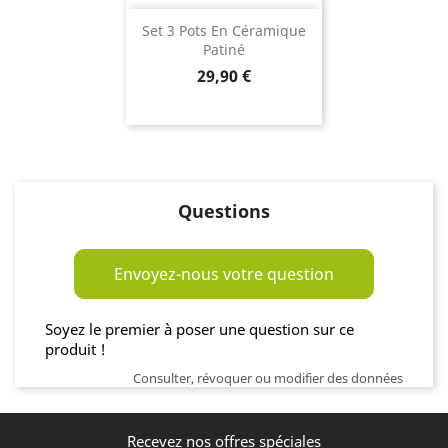
Set 3 Pots En Céramique
Patiné
Prix
29,90 €
Questions
Envoyez-nous votre question
Soyez le premier à poser une question sur ce
produit !
Consulter, révoquer ou modifier des données
Recevez nos offres spéciales