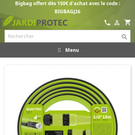
Bigbag offert dès 150€ d'achat avec le code :
BIGBAGJ26
shopping_cart
call


Menu