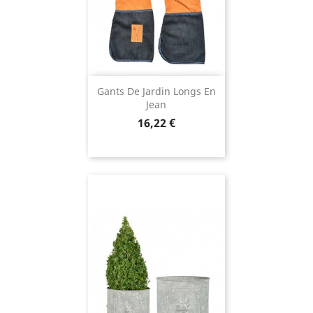
Gants De Jardin Longs En
Jean
Prix
16,22 €