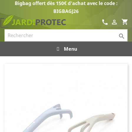
Bigbag offert dès 150€ d'achat avec le code :
BIGBAGJ26
shopping_cart
call


Menu