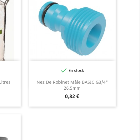

En stock
itres
Nez De Robinet Mâle BASIC G3/4"
26,5mm
Prix
0,82 €