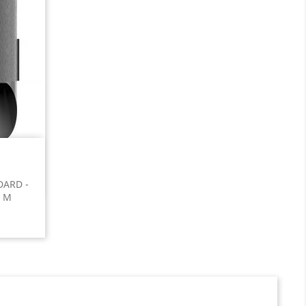
DARD -
3 M