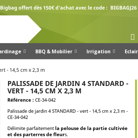
Bigbag offert dès 150€ d'achat avec le code :
BIGBAGJ26
ardinage
BBQ & Mobilier
Irrigation
Eclai
rt - 14,5 cm x 2,3 m
PALISSADE DE JARDIN 4 STANDARD -
VERT - 14,5 CM X 2,3 M
Référence :
CE-34-042
Palissade de jardin 4 STANDARD - vert - 14,5 cm x 2,3 m -
CE-34-042
Délimite parfaitement
la pelouse de la partie cultivée
et des parterres de fleur
s.