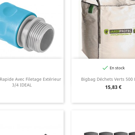

En stock
Rapide Avec Filetage Extérieur
Bigbag Déchets Verts 500 L
3/4 IDEAL
Prix
15,83 €