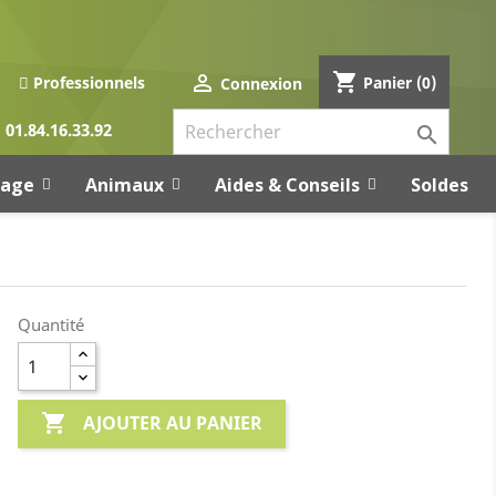
shopping_cart

Panier
(0)
Professionnels
Connexion
01.84.16.33.92

rage
Animaux
Aides & Conseils
Soldes
Quantité

AJOUTER AU PANIER