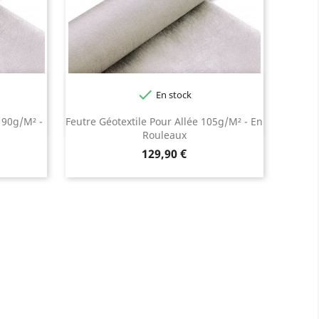

En stock
 90g/m² -
Feutre Géotextile Pour Allée 105g/m² - En
Rouleaux
Prix
129,90 €