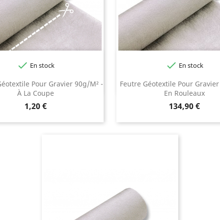


En stock
En stock
Géotextile Pour Gravier 90g/m² -
Feutre Géotextile Pour Gravier
À La Coupe
En Rouleaux
Prix
Prix
1,20 €
134,90 €