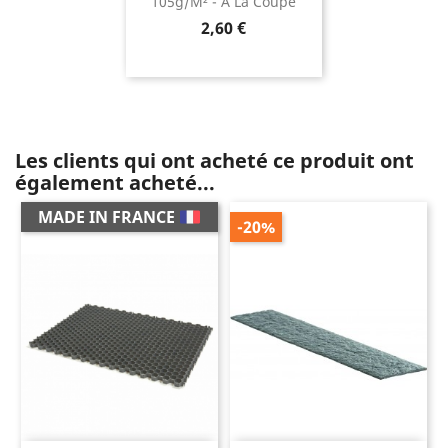
105g/m² - À La Coupe
Prix
2,60 €
Les clients qui ont acheté ce produit ont
également acheté...
MADE IN FRANCE
-20%