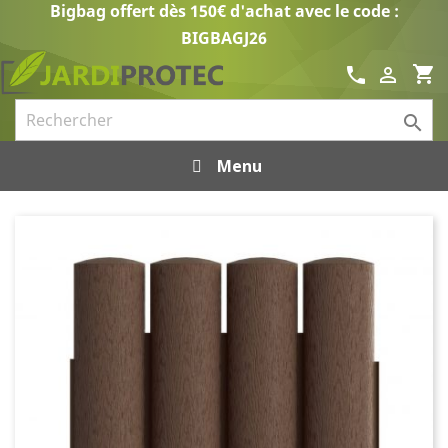
Bigbag offert dès 150€ d'achat avec le code :
BIGBAGJ26
shopping_cart
call


Menu