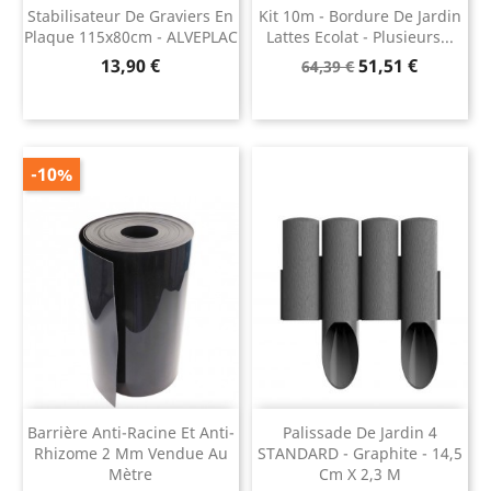
Stabilisateur De Graviers En
Kit 10m - Bordure De Jardin
Plaque 115x80cm - ALVEPLAC
Lattes Ecolat - Plusieurs...
Prix
Prix
Prix
13,90 €
51,51 €
64,39 €
de
base
-10%
Barrière Anti-Racine Et Anti-
Palissade De Jardin 4
Rhizome 2 Mm Vendue Au
STANDARD - Graphite - 14,5
Mètre
Cm X 2,3 M