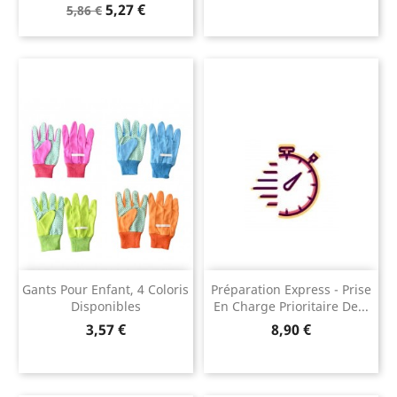
Prix
Prix
5,27 €
5,86 €
de
base
Gants Pour Enfant, 4 Coloris
Préparation Express - Prise
Disponibles
En Charge Prioritaire De...
Prix
Prix
3,57 €
8,90 €