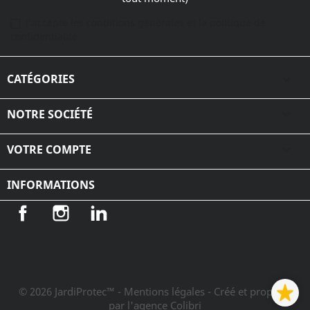
J'accepte les conditions générales et la politique de
confidentialité
CATÉGORIES

NOTRE SOCIÉTÉ

VOTRE COMPTE

INFORMATIONS
Facebook
Instagram
LinkedIn
© 2026 JardiProtec™ - Mentions légales
- Créé et propulsé
par l'agence Colibri