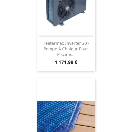
Heatermax Inverter 20 -
Pompe À Chaleur Pour
Piscine...
Prix
1 171,98 €