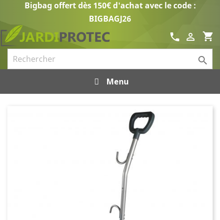
Bigbag offert dès 150€ d'achat avec le code :
BIGBAGJ26
shopping_cart
call


Menu