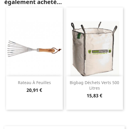
également acheté...
Rateau À Feuilles
Bigbag Déchets Verts 500
Litres
Prix
20,91 €
Prix
15,83 €