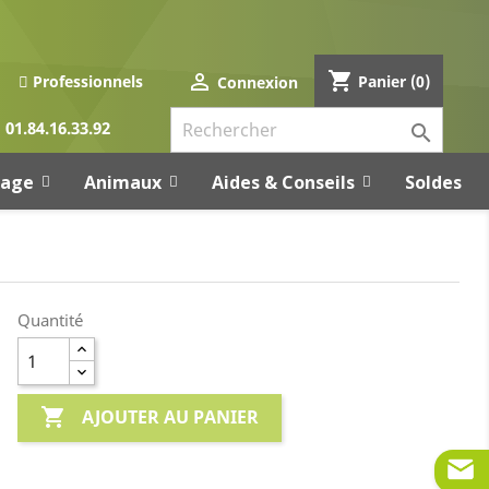
shopping_cart

Panier
(0)
Professionnels
Connexion
01.84.16.33.92

rage
Animaux
Aides & Conseils
Soldes
Quantité

AJOUTER AU PANIER