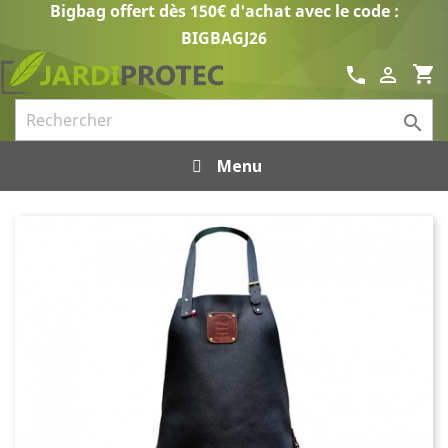
Bigbag offert dès 150€ d'achat avec le code :
BIGBAGJ26
shopping_cart
call


Menu