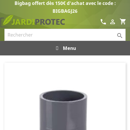
Bigbag offert dès 150€ d'achat avec le code :
BIGBAGJ26
shopping_cart
call


Menu