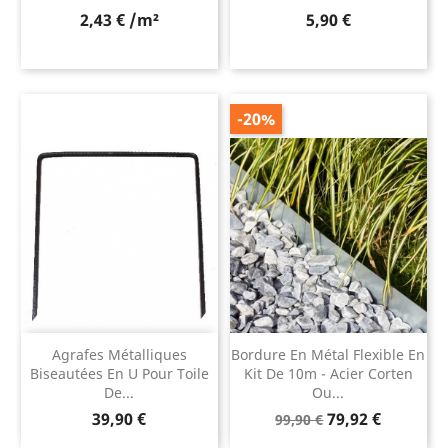
Prix
2,43 € /m²
5,90 €
-20%
Agrafes Métalliques
Bordure En Métal Flexible En
Biseautées En U Pour Toile
Kit De 10m - Acier Corten
De...
Ou...
Prix
Prix
Prix
39,90 €
79,92 €
99,90 €
de