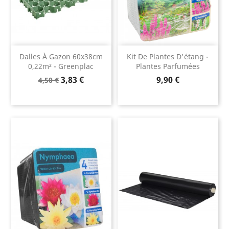
Dalles À Gazon 60x38cm
Kit De Plantes D'étang -
0,22m² - Greenplac
Plantes Parfumées
Prix
Prix
Prix
3,83 €
9,90 €
4,50 €
de
base