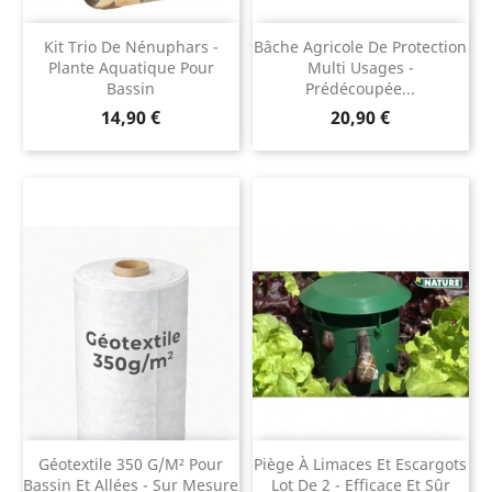
Kit Trio De Nénuphars -
Bâche Agricole De Protection
Plante Aquatique Pour
Multi Usages -
Bassin
Prédécoupée...
Prix
Prix
14,90 €
20,90 €
Géotextile 350 G/m² Pour
Piège À Limaces Et Escargots
Bassin Et Allées - Sur Mesure
Lot De 2 - Efficace Et Sûr