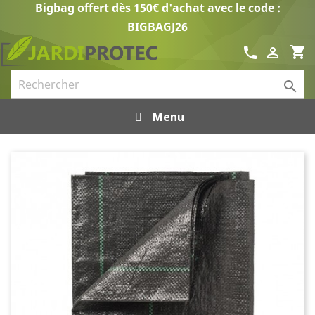
Bigbag offert dès 150€ d'achat avec le code :
BIGBAGJ26
shopping_cart
call


Menu