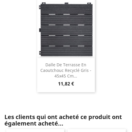
Dalle De Terrasse En
Caoutchouc Recyclé Gris -
45x45 Cm...
Prix
11,82 €
Les clients qui ont acheté ce produit ont
également acheté...