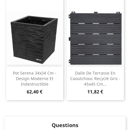
Pot Serena 34x34 Cm -
Dalle De Terrasse En
Design Moderne Et
Caoutchouc Recyclé Gris -
Indestructible
45x45 Cm...
Prix
Prix
62,40 €
11,82 €
Questions