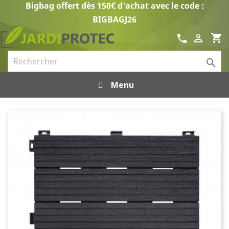
Bigbag offert dès 150€ d'achat avec le code :
BIGBAGJ26
shopping_cart
call


Menu