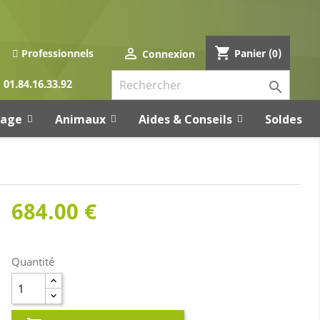
shopping_cart

Panier
(0)
Professionnels
Connexion
01.84.16.33.92

rage
Animaux
Aides & Conseils
Soldes
684.00 €
Quantité