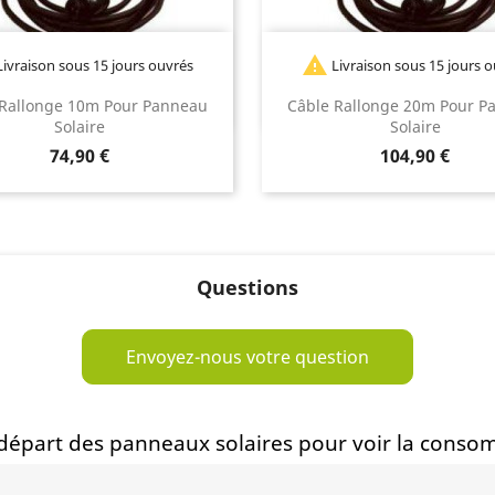

ivraison sous 15 jours ouvrés
Livraison sous 15 jours 
 Rallonge 10m Pour Panneau
Câble Rallonge 20m Pour P
Solaire
Solaire
Prix
Prix
74,90 €
104,90 €
Questions
Envoyez-nous votre question
épart des panneaux solaires pour voir la conso