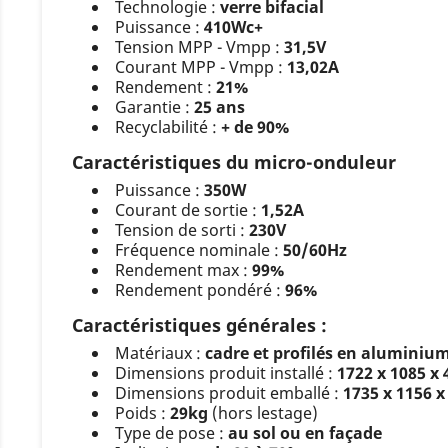
Technologie :
verre bifacial
Puissance :
410Wc+
Tension MPP - Vmpp :
31,5V
Courant MPP - Vmpp :
13,02A
Rendement :
21%
Garantie :
25 ans
Recyclabilité :
+ de 90%
Caractéristiques du micro-onduleur
Puissance :
350W
Courant de sortie :
1,52A
Tension de sorti :
230V
Fréquence nominale :
50/60Hz
Rendement max :
99%
Rendement pondéré :
96%
Caractéristiques générales :
Matériaux :
cadre et profilés en aluminium
Dimensions produit installé :
1722 x 1085 x
Dimensions produit emballé :
1735 x 1156 
Poids :
29kg
(hors lestage)
Type de pose :
au sol ou en façade