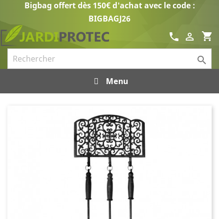
Bigbag offert dès 150€ d'achat avec le code :
BIGBAGJ26
shopping_cart
call


Menu