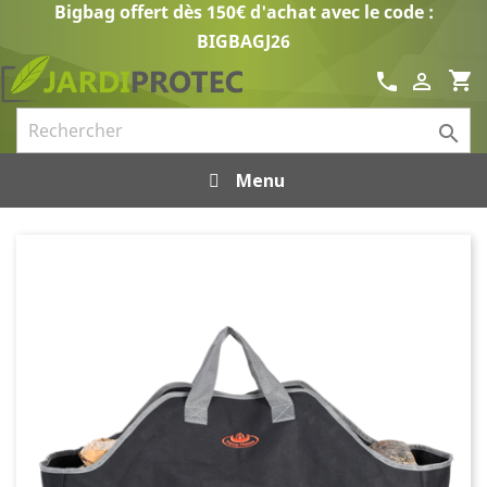
Bigbag offert dès 150€ d'achat avec le code :
BIGBAGJ26
shopping_cart
call


Menu