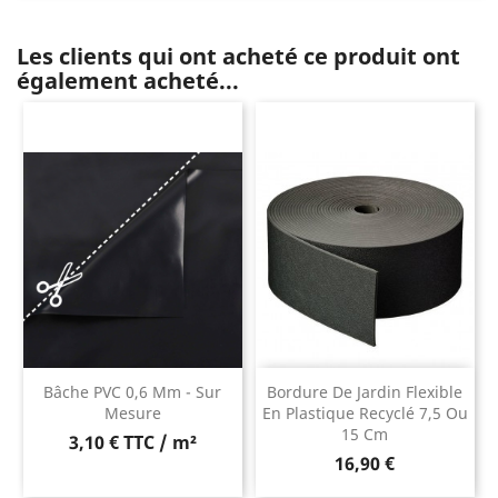
Les clients qui ont acheté ce produit ont
également acheté...
Bâche PVC 0,6 Mm - Sur
Bordure De Jardin Flexible
Mesure
En Plastique Recyclé 7,5 Ou
15 Cm
3,10 € TTC / m²
Prix
16,90 €