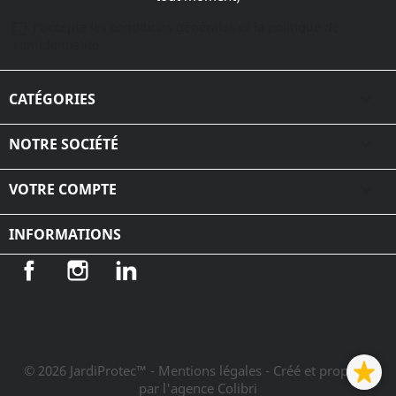
J'accepte les conditions générales et la politique de
confidentialité
CATÉGORIES

NOTRE SOCIÉTÉ

VOTRE COMPTE

INFORMATIONS
Facebook
Instagram
LinkedIn
© 2026 JardiProtec™ - Mentions légales
- Créé et propulsé
par l'agence Colibri